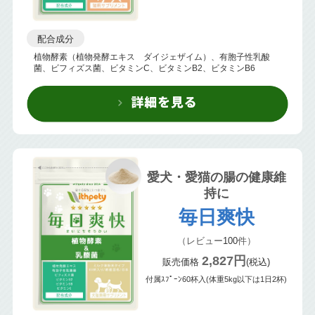
配合成分
植物酵素（植物発酵エキス ダイジェザイム）、有胞子性乳酸
菌、ビフィズス菌、ビタミンC、ビタミンB2、ビタミンB6
愛犬・愛猫の腸の健康維
持に
毎日爽快
（レビュー
100
件）
2,827円
販売価格
(税込)
付属ｽﾌﾟｰﾝ60杯入(体重5kg以下は1日2杯)