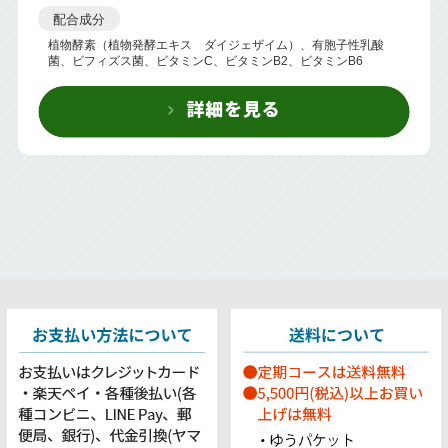
配合成分
植物酵素（植物発酵エキス ダイジェザイム）、有胞子性乳酸
菌、ビフィズス菌、ビタミンC、ビタミンB2、ビタミンB6