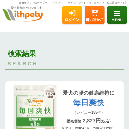
犬用サプリ 猫用サプリ ドッグフード キャットフード【ウィズペティ 公式通販サイト】
検索結果
SEARCH
愛犬の腸の健康維持に
毎日爽快
（レビュー
199
件）
2,827円
販売価格
(税込)
60粒入（体重5kg以下の場合1日2粒）