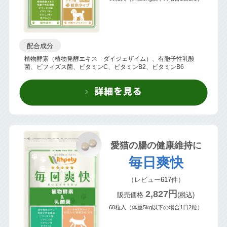
配合成分
植物酵素（植物発酵エキス ダイジェザイム）、有胞子性乳酸
菌、ビフィズス菌、ビタミンC、ビタミンB2、ビタミンB6
愛猫の腸の健康維持に
毎日爽快
（レビュー
617
件）
2,827円
販売価格
(税込)
60粒入（体重5kg以下の場合1日2粒）