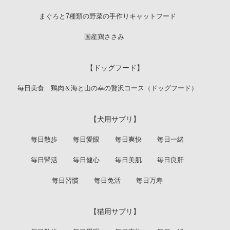
まぐろと7種類の野菜の手作りキャットフード
国産鶏ささみ
【ドッグフード】
毎日美食 鶏肉＆海と山の幸の贅沢コース（ドッグフード）
【犬用サプリ】
毎日散歩
毎日愛眼
毎日爽快
毎日一緒
毎日腎活
毎日健心
毎日美肌
毎日良肝
毎日習慣
毎日免活
毎日万寿
【猫用サプリ】