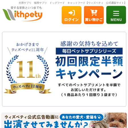
犬用サプリ 猫用サプリ ドッグフード キャットフード【ウィズペティ 公式通販サイト】