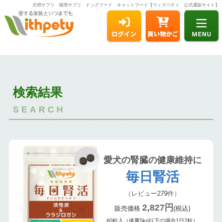
犬用サプリ 猫用サプリ ドッグフード キャットフード【ウィズペティ 公式通販サイト】
検索結果
SEARCH
愛犬の腎臓の健康維持に
毎日腎活
（レビュー
279
件）
2,827円
販売価格
(税込)
60粒入（体重5kg以下の場合1日2粒）