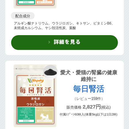
配合成分
アルギン酸ナトリウム、ウラジロガシ、キトサン、ビタミンB6、
未焼成カルシウム、ヤシ殻活性炭、葉酸
愛犬・愛猫の腎臓の健康
維持に
毎日腎活
（レビュー
159
件）
2,827円
販売価格
(税込)
付属ｽﾌﾟｰﾝ60杯入(体重5kg以下は1日2杯)