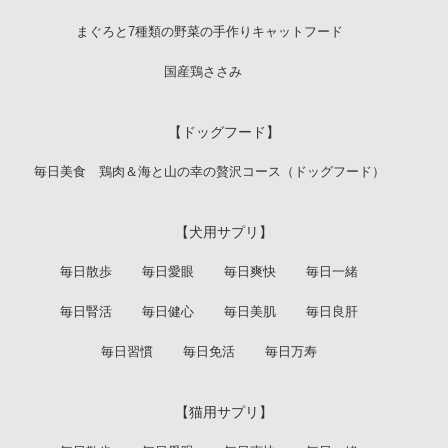
まぐろと7種類の野菜の手作りキャットフード
国産鶏ささみ
【ドッグフード】
毎日美食 鶏肉＆海と山の幸の贅沢コース（ドッグフード）
【犬用サプリ】
毎日散歩
毎日愛眼
毎日爽快
毎日一緒
毎日腎活
毎日健心
毎日美肌
毎日良肝
毎日習慣
毎日免活
毎日万寿
【猫用サプリ】