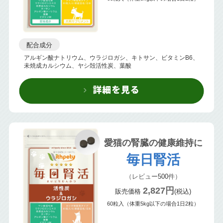
配合成分
アルギン酸ナトリウム、ウラジロガシ、キトサン、ビタミンB6、
未焼成カルシウム、ヤシ殻活性炭、葉酸
愛猫の腎臓の健康維持に
毎日腎活
（レビュー
500
件）
2,827円
販売価格
(税込)
60粒入（体重5kg以下の場合1日2粒）