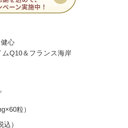
リ
日健心
ムQ10＆フランス海岸
プ
mg×60粒）
（税込）