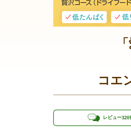
「
コエ
レビュー
320