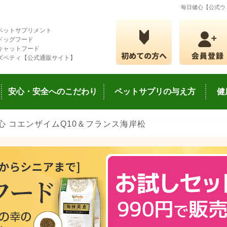
毎日健心【公式ウ
ペットサプリメント
ドッグフード
キャットフード
ズペティ【公式通販サイト】
安心・安全へのこだわり
ペットサプリの与え方
健
心 コエンザイムQ10＆フランス海岸松