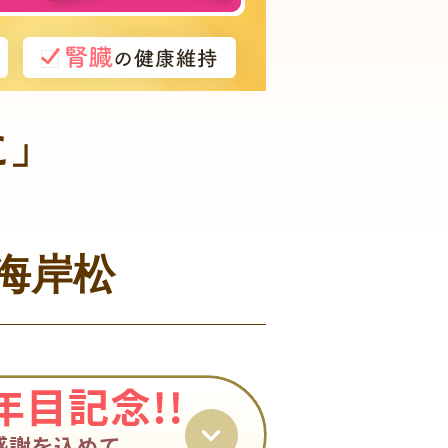
に」
海岸松