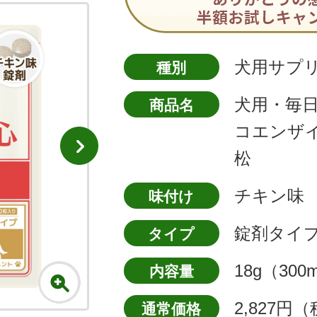
犬用サプ
種別
犬用・毎
商品名
コエンザイ
松
チキン味
味付け
錠剤タイ
タイプ
18g（300
内容量
2,827円
通常価格