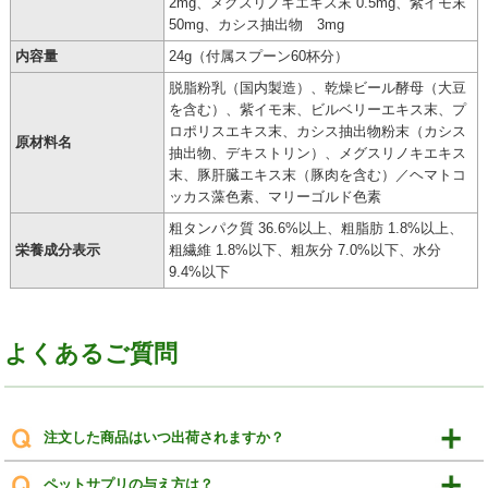
2mg、メグスリノキエキス末 0.5mg、紫イモ末
50mg、カシス抽出物 3mg
内容量
24g（付属スプーン60杯分）
脱脂粉乳（国内製造）、乾燥ビール酵母（大豆
を含む）、紫イモ末、ビルベリーエキス末、プ
ロポリスエキス末、カシス抽出物粉末（カシス
原材料名
抽出物、デキストリン）、メグスリノキエキス
末、豚肝臓エキス末（豚肉を含む）／ヘマトコ
ッカス藻色素、マリーゴルド色素
粗タンパク質 36.6%以上、粗脂肪 1.8%以上、
栄養成分表示
粗繊維 1.8%以下、粗灰分 7.0%以下、水分
9.4%以下
よくあるご質問
注文した商品はいつ出荷されますか？
ペットサプリの与え方は？