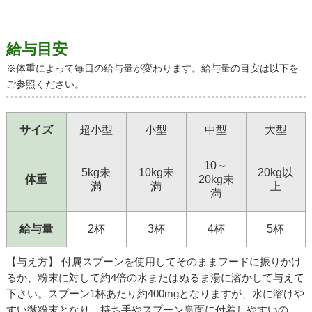
給与目安
※体重によって毎日の給与量が変わります。給与量の目安は以下を
ご参照ください。
サイズ
超小型
小型
中型
大型
10～
5kg未
10kg未
20kg以
体重
20kg未
満
満
上
満
給与量
2杯
3杯
4杯
5杯
【与え方】 付属スプーンを使用してそのままフードに振りかけ
るか、粉末に対して約4倍の水またはぬるま湯に溶かして与えて
下さい。スプーン1杯あたり約400mgとなりますが、水に溶けや
すい微粉末となり、持ち手やスプーン裏面に付着しやすいの