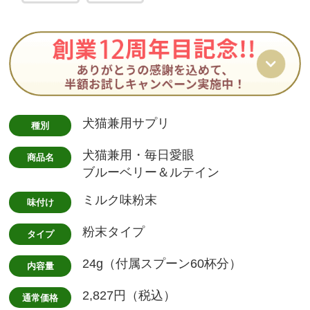
犬猫兼用サプリ
種別
犬猫兼用・毎日愛眼
商品名
ブルーベリー＆ルテイン
ミルク味粉末
味付け
粉末タイプ
タイプ
24g（付属スプーン60杯分）
内容量
2,827円（税込）
通常価格