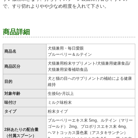
で、すり切れよりやや少なめ程度を入れて下さい。
商品詳細
犬猫兼用・毎日愛眼
商品名
ブルーベリー＆ルテイン
犬猫兼用粉末サプリメント/犬猫兼用健康食品/
商品区分
犬猫兼用栄養補助食品
犬と猫の目へのサプリメントの補給による健康
目的
維持
対象年齢
生後6か月以上
味付け
ミルク味粉末
タイプ
粉末タイプ
ブルーベリーエキス末 5mg、ルテイン（マリー
ゴールド） 2mg、プロポリスエキス末 4mg、
2杯あたりの配合量
ヘマトコッカス藻色素（アスタキサンチン）
（付属スプーン）