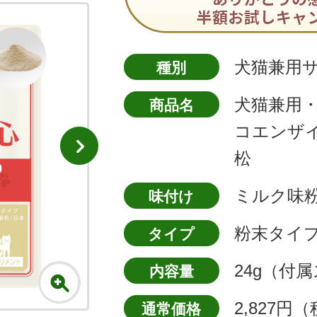
犬猫兼用
種別
犬猫兼用
商品名
コエンザイ
松
ミルク味
味付け
粉末タイ
タイプ
24g（付
内容量
2,827円
通常価格