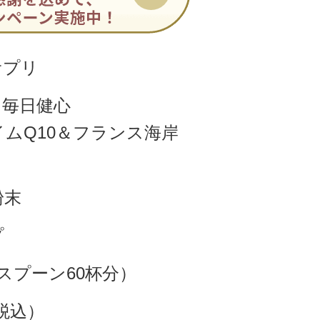
サプリ
・毎日健心
ムQ10＆フランス海岸
粉末
プ
属スプーン60杯分）
（税込）