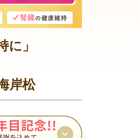
持に」
海岸松