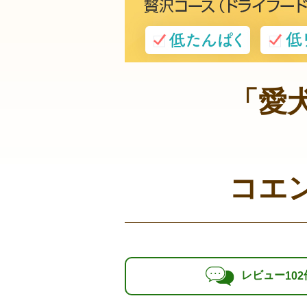
「愛
コエ
レビュー
102