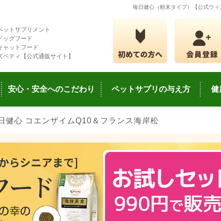
毎日健心（粉末タイプ）【公式ウィ
ペットサプリメント
ドッグフード
キャットフード
ズペティ【公式通販サイト】
安心・安全へのこだわり
ペットサプリの与え方
健
日健心 コエンザイムQ10＆フランス海岸松