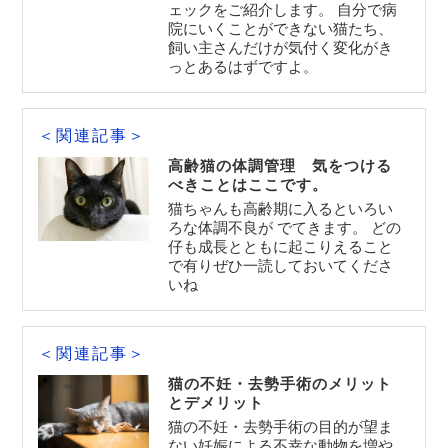
ェックをご紹介します。 自分で病
院にいくことができない猫たち、
飼い主さんだけが気付く変化がき
っとあるはずですよ。
＜関連記事＞
高齢猫の体調管理 気をつける
べきことはここです。
猫ちゃんも高齢期に入るといろい
ろな体調不良が でてきます。 どの
仔も成長とともに起こりえること
で有りぜひ一読しておいてくださ
いね
＜関連記事＞
猫の不妊・去勢手術のメリット
とデメリット
猫の不妊・去勢手術の目的が望ま
ない妊娠による不幸な動物を増や