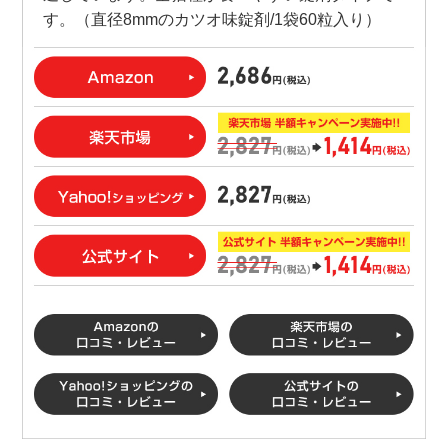
す。（直径8mmのカツオ味錠剤/1袋60粒入り）