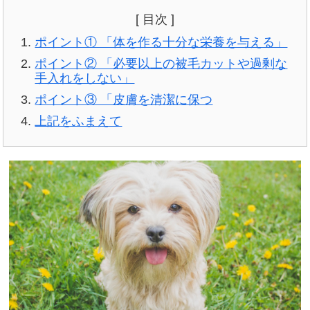
[ 目次 ]
ポイント① 「体を作る十分な栄養を与える」
ポイント② 「必要以上の被毛カットや過剰な
手入れをしない」
ポイント③ 「皮膚を清潔に保つ
上記をふまえて