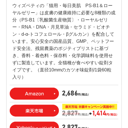
ウィズペティの「猫用・毎日美肌 PS-B1＆ロー
ヤルゼリー」は皮膚の健康維持に必要な8種類の成
分（PS-B1〔乳酸菌生産物質〕・ローヤルゼリ
ー・RNA・DNA・月見草油・セラミド・ビオチ
ン・d-α-トコフェロール・βグルカン）を配合して
います。安心安全の国産品質、GMP、ペットフー
ド安全法、残留農薬のポジティブリストに基づ
き、香料・着色料・保存料・化学調味料を使用せ
ずに製造しています。全猫種が食べやすい錠剤タ
イプです。（直径10mmのカツオ味錠剤/1袋60粒
入り）