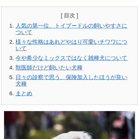
[ 目次 ]
人気の第一位、トイプードルの飼いやすさに
ついて
様々な性格はあれどやはり可愛いチワワにつ
いて
今や希少なミックスではなく雑種犬について
獣医師だけど飼いたい犬種
日々の診察で思う、保険加入したほうが良い
犬種
まとめ