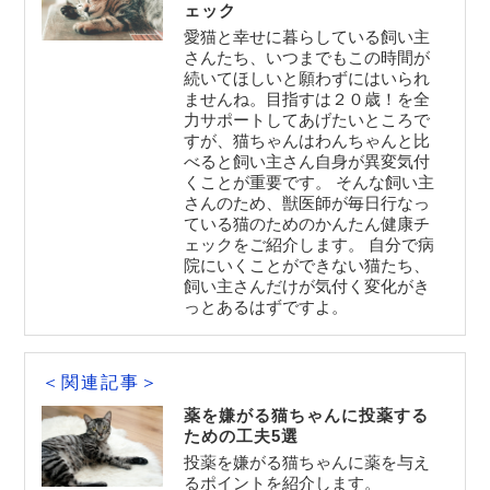
ェック
愛猫と幸せに暮らしている飼い主
さんたち、いつまでもこの時間が
続いてほしいと願わずにはいられ
ませんね。目指すは２０歳！を全
力サポートしてあげたいところで
すが、猫ちゃんはわんちゃんと比
べると飼い主さん自身が異変気付
くことが重要です。 そんな飼い主
さんのため、獣医師が毎日行なっ
ている猫のためのかんたん健康チ
ェックをご紹介します。 自分で病
院にいくことができない猫たち、
飼い主さんだけが気付く変化がき
っとあるはずですよ。
＜関連記事＞
薬を嫌がる猫ちゃんに投薬する
ための工夫5選
投薬を嫌がる猫ちゃんに薬を与え
るポイントを紹介します。