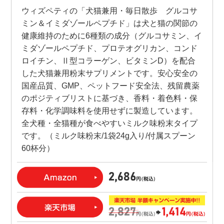
ウィズペティの「犬猫兼用・毎日散歩 グルコサ
ミン＆イミダゾールペプチド」は犬と猫の関節の
健康維持のために6種類の成分（グルコサミン、イ
ミダゾールペプチド、プロテオグリカン、コンド
ロイチン、Ⅱ型コラーゲン、ビタミンD）を配合
した犬猫兼用粉末サプリメントです。安心安全の
国産品質、GMP、ペットフード安全法、残留農薬
のポジティブリストに基づき、香料・着色料・保
存料・化学調味料を使用せずに製造しています。
全犬種・全猫種が食べやすいミルク味粉末タイプ
です。（ミルク味粉末/1袋24g入り/付属スプーン
60杯分）