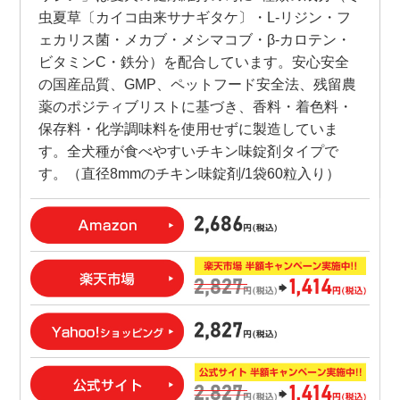
虫夏草〔カイコ由来サナギタケ〕・L-リジン・フ
ェカリス菌・メカブ・メシマコブ・β-カロテン・
ビタミンC・鉄分）を配合しています。安心安全
の国産品質、GMP、ペットフード安全法、残留農
薬のポジティブリストに基づき、香料・着色料・
保存料・化学調味料を使用せずに製造していま
す。全犬種が食べやすいチキン味錠剤タイプで
す。（直径8mmのチキン味錠剤/1袋60粒入り）