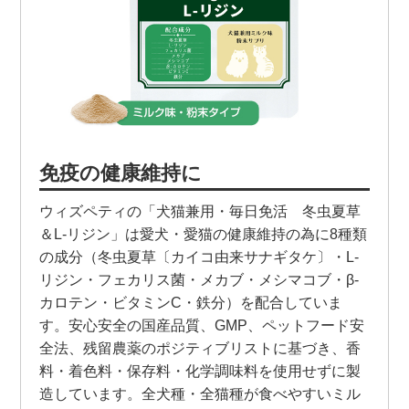
免疫の健康維持に
ウィズペティの「犬猫兼用・毎日免活 冬虫夏草
＆L-リジン」は愛犬・愛猫の健康維持の為に8種類
の成分（冬虫夏草〔カイコ由来サナギタケ〕・L-
リジン・フェカリス菌・メカブ・メシマコブ・β-
カロテン・ビタミンC・鉄分）を配合していま
す。安心安全の国産品質、GMP、ペットフード安
全法、残留農薬のポジティブリストに基づき、香
料・着色料・保存料・化学調味料を使用せずに製
造しています。全犬種・全猫種が食べやすいミル