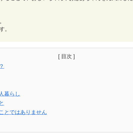
。
す。
[ 目次 ]
？
人暮らし
と
ことではありません