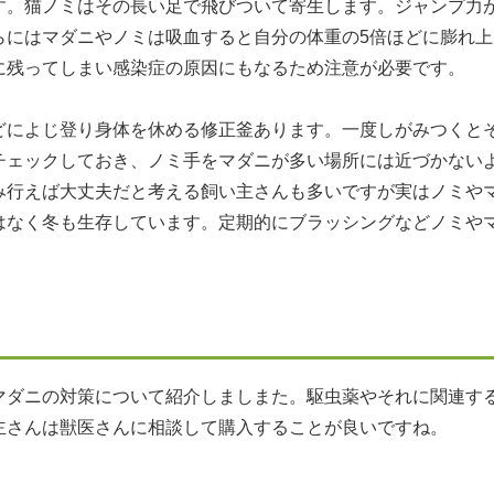
す。猫ノミはその長い足で飛びついて寄生します。ジャンプ力
らにはマダニやノミは吸血すると自分の体重の5倍ほどに膨れ
に残ってしまい感染症の原因にもなるため注意が必要です。
どによじ登り身体を休める修正釜あります。一度しがみつくと
チェックしておき、ノミ手をマダニが多い場所には近づかない
み行えば大丈夫だと考える飼い主さんも多いですが実はノミや
はなく冬も生存しています。定期的にブラッシングなどノミや
マダニの対策について紹介しましまた。駆虫薬やそれに関連す
主さんは獣医さんに相談して購入することが良いですね。