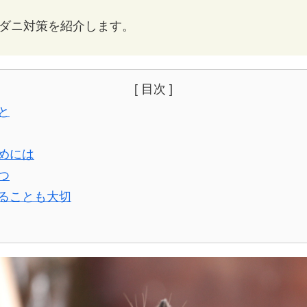
ダニ対策を紹介します。
[ 目次 ]
と
めには
つ
ることも大切