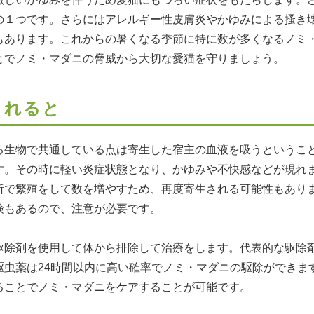
の１つです。さらにはアレルギー性皮膚炎やかゆみによる搔き
もあります。これからの暑くなる季節に特に数が多くなるノミ
とでノミ・マダニの脅威から大切な愛猫を守りましょう。
されると
る生物で共通している点は寄生した宿主の血液を吸うというこ
す。その時に軽い炎症状態となり、かゆみや不快感などが現れ
所で繁殖をして数を増やすため、再度寄生される可能性もあり
険もあるので、注意が必要です。
駆除剤を使用して体から排除して治療をします。代表的な駆除
駆虫薬は24時間以内に高い確率でノミ・マダニの駆除ができま
ることでノミ・マダニをケアすることが可能です。