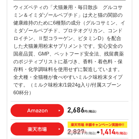
ウィズペティの「犬猫兼用・毎日散歩 グルコサ
ミン＆イミダゾールペプチド」は犬と猫の関節の
健康維持のために6種類の成分（グルコサミン、イ
ミダゾールペプチド、プロテオグリカン、コンド
ロイチン、Ⅱ型コラーゲン、ビタミンD）を配合
した犬猫兼用粉末サプリメントです。安心安全の
国産品質、GMP、ペットフード安全法、残留農薬
のポジティブリストに基づき、香料・着色料・保
存料・化学調味料を使用せずに製造しています。
全犬種・全猫種が食べやすいミルク味粉末タイプ
です。（ミルク味粉末/1袋24g入り/付属スプーン
60杯分）