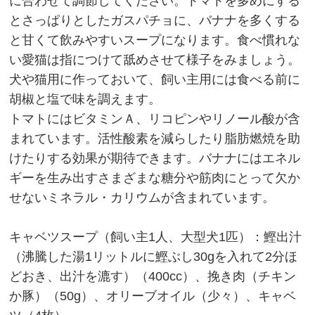
に合わせて調節してください。トマトを多めにする
とさっぱりとしたガスパチョに、バナナを多くする
と甘くて飲みやすいスープになります。食べ慣れな
い愛猫は指につけて舐めさせて様子をみましょう。
犬や猫用に作っておいて、飼い主用には食べる前に
胡椒と塩で味を調えます。
トマトにはビタミンＡ、リコピンやリノール酸が含
まれています。活性酸素を減らしたり脂肪燃焼を助
けたりする効果が期待できます。バナナにはエネル
ギーを生み出すさまざまな糖分や筋肉にとって欠か
せないミネラル・カリウムが含まれています。
キャベツスープ（飼い主1人、大型犬1匹）：鰹出汁
（沸騰した湯1リットルに鰹ぶし30gを入れて2分ほ
どおき、出汁を漉す）（400cc）、挽き肉（チキン
か豚）（50g）、オリーブオイル（少々）、キャベ