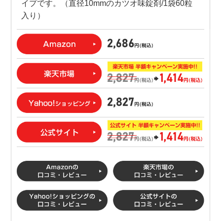
イプです。（直径10mmのカツオ味錠剤/1袋60粒
入り）