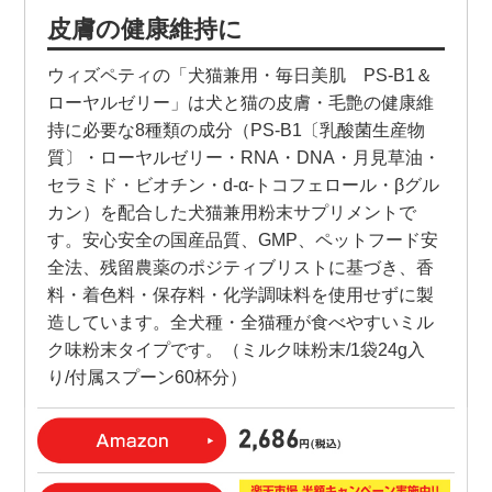
皮膚の健康維持に
ウィズペティの「犬猫兼用・毎日美肌 PS-B1＆
ローヤルゼリー」は犬と猫の皮膚・毛艶の健康維
持に必要な8種類の成分（PS-B1〔乳酸菌生産物
質〕・ローヤルゼリー・RNA・DNA・月見草油・
セラミド・ビオチン・d-α-トコフェロール・βグル
カン）を配合した犬猫兼用粉末サプリメントで
す。安心安全の国産品質、GMP、ペットフード安
全法、残留農薬のポジティブリストに基づき、香
料・着色料・保存料・化学調味料を使用せずに製
造しています。全犬種・全猫種が食べやすいミル
ク味粉末タイプです。（ミルク味粉末/1袋24g入
り/付属スプーン60杯分）