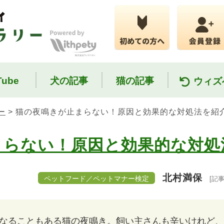
ube
犬の記事
猫の記事
ウィズ
ー
> 猫の夜鳴きが止まらない！原因と効果的な対処法を紹
まらない！原因と効果的な対処
北村満保
ペットフード／ペットマナー検定
[記
なることもある猫の夜鳴き。飼い主さんも辛いけれど、